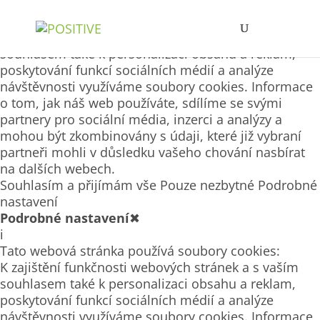
Tato webová stránka používá soubory cookies
K zajištění funkčnosti webových stránek a s vaším
souhlasem také k personalizaci obsahu a reklam,
poskytování funkcí sociálních médií a analýze
návštěvnosti využíváme soubory cookies. Informace
o tom, jak náš web používáte, sdílíme se svými
partnery pro sociální média, inzerci a analýzy a
mohou být zkombinovány s údaji, které již vybraní
partneři mohli v důsledku vašeho chování nasbírat
na dalších webech.
Souhlasím a přijímám vše
Pouze nezbytné
Podrobné
nastavení
Podrobné nastavení
✖
i
Tato webová stránka používá soubory cookies:
K zajištění funkčnosti webových stránek a s vaším
souhlasem také k personalizaci obsahu a reklam,
poskytování funkcí sociálních médií a analýze
návštěvnosti využíváme soubory cookies. Informace