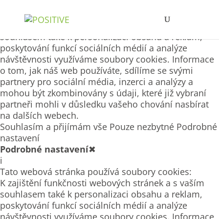
Tato webová stránka používá soubory cookies
K zajištění funkčnosti webových stránek a s vaším
souhlasem také k personalizaci obsahu a reklam,
poskytování funkcí sociálních médií a analýze
návštěvnosti využíváme soubory cookies. Informace
o tom, jak náš web používáte, sdílíme se svými
partnery pro sociální média, inzerci a analýzy a
mohou být zkombinovány s údaji, které již vybraní
partneři mohli v důsledku vašeho chování nasbírat
na dalších webech.
Souhlasím a přijímám vše
Pouze nezbytné
Podrobné
nastavení
Podrobné nastavení
✖
i
Tato webová stránka používá soubory cookies:
K zajištění funkčnosti webových stránek a s vaším
souhlasem také k personalizaci obsahu a reklam,
poskytování funkcí sociálních médií a analýze
návštěvnosti využíváme soubory cookies. Informace