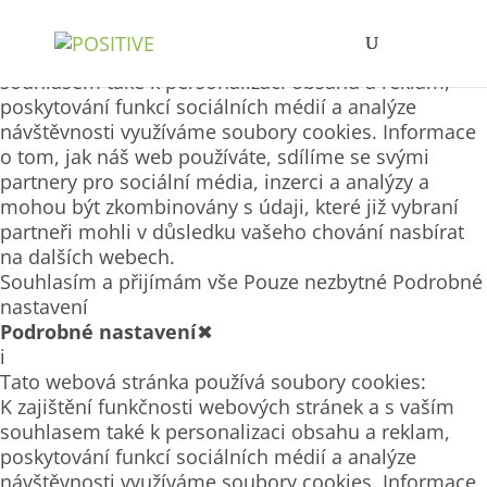
Tato webová stránka používá soubory cookies
K zajištění funkčnosti webových stránek a s vaším
souhlasem také k personalizaci obsahu a reklam,
poskytování funkcí sociálních médií a analýze
návštěvnosti využíváme soubory cookies. Informace
o tom, jak náš web používáte, sdílíme se svými
partnery pro sociální média, inzerci a analýzy a
mohou být zkombinovány s údaji, které již vybraní
partneři mohli v důsledku vašeho chování nasbírat
na dalších webech.
Souhlasím a přijímám vše
Pouze nezbytné
Podrobné
nastavení
Podrobné nastavení
✖
i
Tato webová stránka používá soubory cookies:
K zajištění funkčnosti webových stránek a s vaším
souhlasem také k personalizaci obsahu a reklam,
poskytování funkcí sociálních médií a analýze
návštěvnosti využíváme soubory cookies. Informace