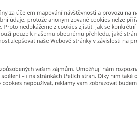
ny za účelem mapování návštěvnosti a provozu na na
ní údaje, protože anonymizované cookies nelze přiřad
roto nedokážeme z cookies zjistit, jak se konkrétní 
ies slouží pouze k našemu obecnému přehledu, jaké str
ost zlepšovat naše Webové stránky v závislosti na pr
přizpůsobených vašim zájmům. Umožňují nám rozpozna
sdělení – i na stránkách třetích stran. Díky nim tak
o cookies nepoužívat, reklamy vám zobrazovat budem