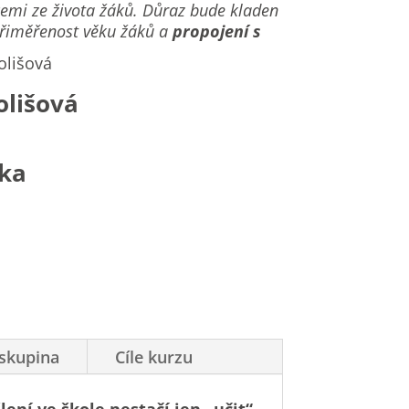
emi ze života žáků. Důraz bude kladen
 přiměřenost věku žáků a
propojení s
olišová
íka
 skupina
Cíle kurzu