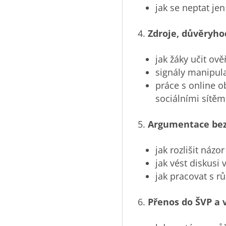
jak se neptat jen
Zdroje, důvěryho
jak žáky učit ov
signály manipul
práce s online o
sociálními sítěm
Argumentace be
jak rozlišit náz
jak vést diskusi
jak pracovat s r
Přenos do ŠVP a 