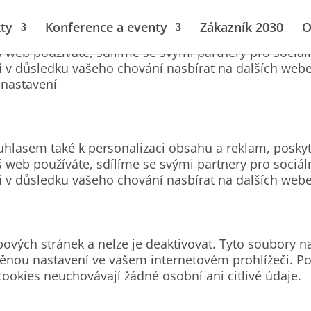
ty
Konference a eventy
Zákazník 2030
O
uhlasem také k personalizaci obsahu a reklam, poskyt
 web používáte, sdílíme se svými partnery pro sociál
li v důsledku vašeho chování nasbírat na dalších web
nastavení
uhlasem také k personalizaci obsahu a reklam, poskyt
 web používáte, sdílíme se svými partnery pro sociál
li v důsledku vašeho chování nasbírat na dalších web
ových stránek a nelze je deaktivovat. Tyto soubory n
ěnou nastavení ve vašem internetovém prohlížeči. Po
cookies neuchovávají žádné osobní ani citlivé údaje.