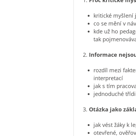
Proč kritické myš
kritické myšlení
co se mění v náv
kde už ho pedago
tak pojmenováva
Informace nejsou
rozdíl mezi fak
interpretací
jak s tím pracova
jednoduché třídic
Otázka jako zákl
jak vést žáky k 
otevřené, ověřova