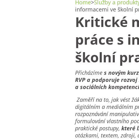
Home
>
Služby a produkt
informacemi ve školní pr
Kritické 
práce s 
školní pr
Přicházíme
s novým kur
RVP a podporuje rozvoj 
a sociálních kompetencí
Zaměří na to, jak vést žá
digitálním a mediálním pr
rozpoznávání manipulativ
formulování vlastního po
praktické postupy,
které 
otázkami, textem, zdroji