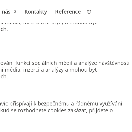
 nás
Kontakty
Reference
ování funkcí sociálních médií a analýze návštěvnosti
ní média, inzerci a analýzy a mohou být
ech.
ování funkcí sociálních médií a analýze návštěvnosti
ní média, inzerci a analýzy a mohou být
ech.
avíc přispívají k bezpečnému a řádnému využívání
kud se rozhodnete cookies zakázat, přijdete o