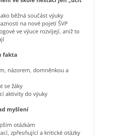
lení ve škole nestačí jen „učit“
 jako běžná součást výuky
aznosti na nové pojetí ŠVP
gové ve výuce rozvíjejí, aniž to
jí
 fakta
tem, názorem, domněnkou a
t se žáky
í aktivity do výuky
ad myšlení
lepším otázkám
cí, zpřesňující a kritické otázky