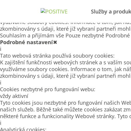
Tato webová stránka používá soubory cookies
Služby a produk
K zajištění funkčnosti webových stránek a s vaším so
využíváme soubory cookies. Informace o tom, jak náš
zkombinovány s údaji, které již vybraní partneři moh
Souhlasím a přijímám vše
Pouze nezbytné
Podrobné 
Podrobné nastavení
✖
i
Tato webová stránka používá soubory cookies:
K zajištění funkčnosti webových stránek a s vaším so
využíváme soubory cookies. Informace o tom, jak náš
zkombinovány s údaji, které již vybraní partneři moh
i
Cookies nezbytné pro fungování webu:
vždy aktivní
Tyto cookies jsou nezbytné pro fungování našich Web
našich služeb. Běžně také můžete cookies zakázat zm
některé funkce a funkcionality Webové stránky. Tyto 
i
Analytická cookies: