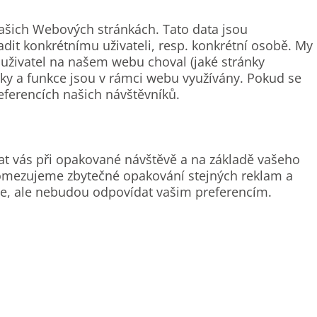
šich Webových stránkách. Tato data jsou
it konkrétnímu uživateli, resp. konkrétní osobě. My
uživatel na našem webu choval (jaké stránky
ánky a funkce jsou v rámci webu využívány. Pokud se
eferencích našich návštěvníků.
t vás při opakované návštěvě a na základě vašeho
é omezujeme zbytečné opakování stejných reklam a
e, ale nebudou odpovídat vašim preferencím.