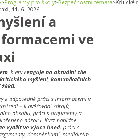
y
>
Programy pro školy
>
Bezpečnostní témata
>
Kritické
axi, 11. 6. 2026
myšlení a
informacemi ve
axi
zem
, který
reaguje na aktuální cíle
kritického myšlení, komunikačních
 žáků.
ky k odpovědné práci s informacemi v
ostředí – k ověřování zdrojů,
ního obsahu, práci s argumenty a
dloženého názoru. Kurz nabídne
lze využít ve výuce hned
: práci s
, argumenty, domněnkami, mediálním