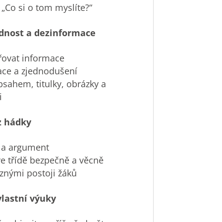
 „Co si o tom myslíte?“
dnost a dezinformace
ěřovat informace
ace a zjednodušení
bsahem, titulky, obrázky a
i
z hádky
or a argument
 ve třídě bezpečně a věcně
ůznými postoji žáků
vlastní výuky