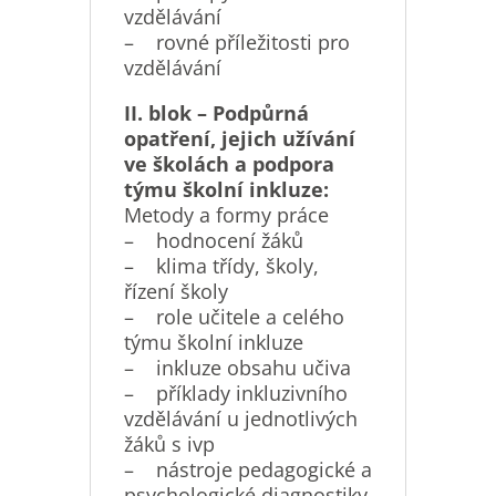
vzdělávání
– rovné příležitosti pro
vzdělávání
II. blok – Podpůrná
opatření, jejich užívání
ve školách a podpora
týmu školní inkluze:
Metody a formy práce
– hodnocení žáků
– klima třídy, školy,
řízení školy
– role učitele a celého
týmu školní inkluze
– inkluze obsahu učiva
– příklady inkluzivního
vzdělávání u jednotlivých
žáků s ivp
– nástroje pedagogické a
psychologické diagnostiky