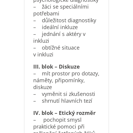
– žáci se speciálními
potřebami
– důležitost diagnostiky
– ideální inkluze
– jednání s aktéry v
inkluzi
– obtížné situace
v inkluzi
III. blok – Diskuze
– mít prostor pro dotazy,
náměty, připomínky,
diskuze
– vyměnit si zkušenosti
– shrnutí hlavních tezí
IV. blok – Etický rozměr
– pochopit smysl
praktické pomoci při