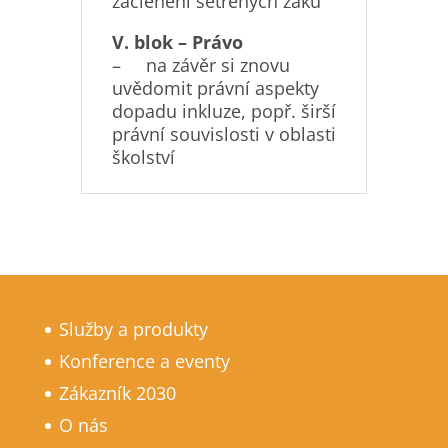
začlenění šetřených žáků
V. blok – Právo
– na závěr si znovu
uvědomit právní aspekty
dopadu inkluze, popř. širší
právní souvislosti v oblasti
školství
Služby a produkty
Konference a eventy
Zákazník 2030
O nás