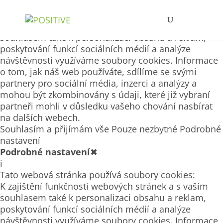
Tato webová stránka používá soubory cookies
K zajištění funkčnosti webových stránek a s vaším
souhlasem také k personalizaci obsahu a reklam,
poskytování funkcí sociálních médií a analýze
návštěvnosti využíváme soubory cookies. Informace
o tom, jak náš web používáte, sdílíme se svými
partnery pro sociální média, inzerci a analýzy a
mohou být zkombinovány s údaji, které již vybraní
partneři mohli v důsledku vašeho chování nasbírat
na dalších webech.
Souhlasím a přijímám vše
Pouze nezbytné
Podrobné
nastavení
Podrobné nastavení
✖
i
Tato webová stránka používá soubory cookies:
K zajištění funkčnosti webových stránek a s vaším
souhlasem také k personalizaci obsahu a reklam,
poskytování funkcí sociálních médií a analýze
návštěvnosti využíváme soubory cookies. Informace