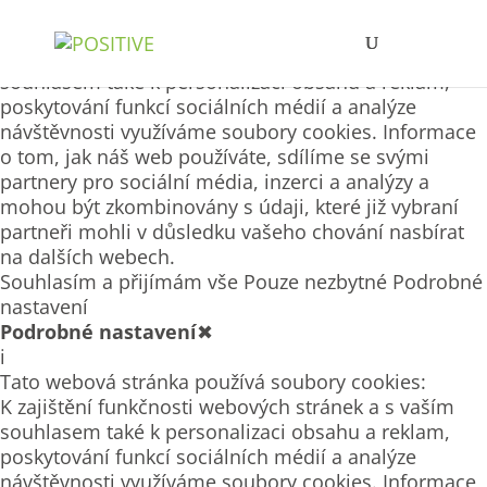
Tato webová stránka používá soubory cookies
K zajištění funkčnosti webových stránek a s vaším
souhlasem také k personalizaci obsahu a reklam,
poskytování funkcí sociálních médií a analýze
návštěvnosti využíváme soubory cookies. Informace
o tom, jak náš web používáte, sdílíme se svými
partnery pro sociální média, inzerci a analýzy a
mohou být zkombinovány s údaji, které již vybraní
partneři mohli v důsledku vašeho chování nasbírat
na dalších webech.
Souhlasím a přijímám vše
Pouze nezbytné
Podrobné
nastavení
Podrobné nastavení
✖
i
Tato webová stránka používá soubory cookies:
K zajištění funkčnosti webových stránek a s vaším
souhlasem také k personalizaci obsahu a reklam,
poskytování funkcí sociálních médií a analýze
návštěvnosti využíváme soubory cookies. Informace