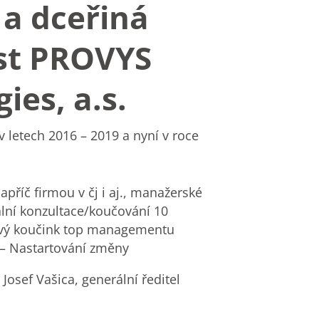
. a dceřiná
st PROVYS
ies, a.s.
 letech 2016 – 2019 a nyní v roce
napříč firmou v čj i aj., manažerské
lní konzultace/koučování 10
vý koučink top managementu
 – Nastartování změny
Josef Vašica, generální ředitel