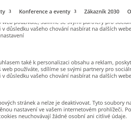
ty
Konference a eventy
Zákazník 2030
O
uhlasem také k personalizaci obsahu a reklam, poskyt
 web používáte, sdílíme se svými partnery pro sociál
li v důsledku vašeho chování nasbírat na dalších web
nastavení
uhlasem také k personalizaci obsahu a reklam, poskyt
 web používáte, sdílíme se svými partnery pro sociál
li v důsledku vašeho chování nasbírat na dalších web
ových stránek a nelze je deaktivovat. Tyto soubory n
ěnou nastavení ve vašem internetovém prohlížeči. Po
cookies neuchovávají žádné osobní ani citlivé údaje.