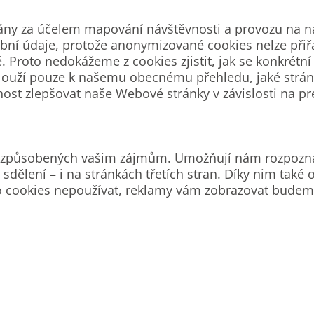
ny za účelem mapování návštěvnosti a provozu na na
ní údaje, protože anonymizované cookies nelze přiřad
roto nedokážeme z cookies zjistit, jak se konkrétní 
ies slouží pouze k našemu obecnému přehledu, jaké str
ost zlepšovat naše Webové stránky v závislosti na pr
přizpůsobených vašim zájmům. Umožňují nám rozpozna
sdělení – i na stránkách třetích stran. Díky nim tak
o cookies nepoužívat, reklamy vám zobrazovat budem