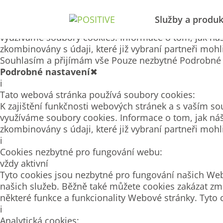
Tato webová stránka používá soubory cookies
Služby a produk
K zajištění funkčnosti webových stránek a s vaším so
využíváme soubory cookies. Informace o tom, jak náš
zkombinovány s údaji, které již vybraní partneři moh
Souhlasím a přijímám vše
Pouze nezbytné
Podrobné 
Podrobné nastavení
✖
i
Tato webová stránka používá soubory cookies:
K zajištění funkčnosti webových stránek a s vaším so
využíváme soubory cookies. Informace o tom, jak náš
zkombinovány s údaji, které již vybraní partneři moh
i
Cookies nezbytné pro fungování webu:
vždy aktivní
Tyto cookies jsou nezbytné pro fungování našich Web
našich služeb. Běžně také můžete cookies zakázat zm
některé funkce a funkcionality Webové stránky. Tyto 
i
Analytická cookies: