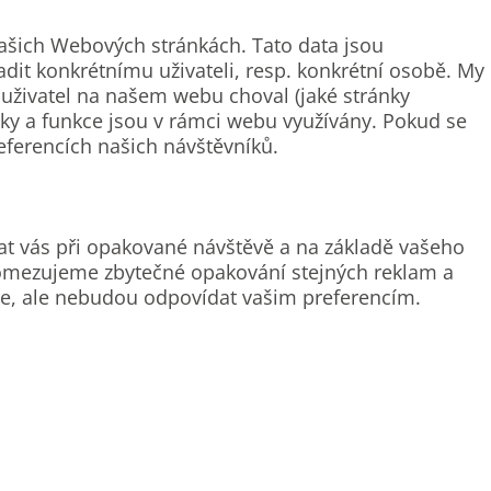
šich Webových stránkách. Tato data jsou
it konkrétnímu uživateli, resp. konkrétní osobě. My
uživatel na našem webu choval (jaké stránky
ánky a funkce jsou v rámci webu využívány. Pokud se
eferencích našich návštěvníků.
t vás při opakované návštěvě a na základě vašeho
é omezujeme zbytečné opakování stejných reklam a
e, ale nebudou odpovídat vašim preferencím.