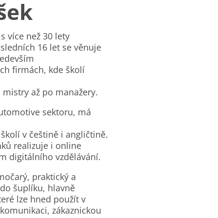
šek
 s více než 30 lety
sledních 16 let se věnuje
ředevším
ch firmách, kde školí
s mistry až po manažery.
utomotive sektoru, má
kolí v češtině i angličtině.
ků realizuje i online
 digitálního vzdělávání.
ímočarý, praktický a
do šuplíku, hlavně
teré lze hned použít v
a komunikaci, zákaznickou