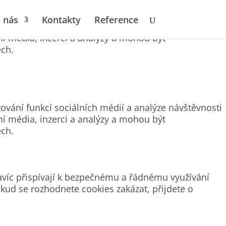
 nás
Kontakty
Reference
ování funkcí sociálních médií a analýze návštěvnosti
ní média, inzerci a analýzy a mohou být
ech.
ování funkcí sociálních médií a analýze návštěvnosti
ní média, inzerci a analýzy a mohou být
ech.
avíc přispívají k bezpečnému a řádnému využívání
kud se rozhodnete cookies zakázat, přijdete o