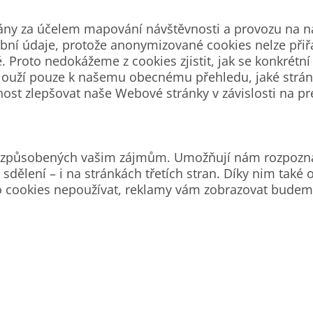
ny za účelem mapování návštěvnosti a provozu na na
ní údaje, protože anonymizované cookies nelze přiřad
roto nedokážeme z cookies zjistit, jak se konkrétní 
ies slouží pouze k našemu obecnému přehledu, jaké str
ost zlepšovat naše Webové stránky v závislosti na pr
přizpůsobených vašim zájmům. Umožňují nám rozpozna
sdělení – i na stránkách třetích stran. Díky nim tak
o cookies nepoužívat, reklamy vám zobrazovat budem