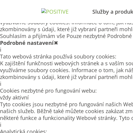
Tato webová stránka používá soubory cookies
Služby a produk
K zajištění funkčnosti webových stránek a s vaším so
využíváme soubory cookies. Informace o tom, jak náš
zkombinovány s údaji, které již vybraní partneři moh
Souhlasím a přijímám vše
Pouze nezbytné
Podrobné 
Podrobné nastavení
✖
i
Tato webová stránka používá soubory cookies:
K zajištění funkčnosti webových stránek a s vaším so
využíváme soubory cookies. Informace o tom, jak náš
zkombinovány s údaji, které již vybraní partneři moh
i
Cookies nezbytné pro fungování webu:
vždy aktivní
Tyto cookies jsou nezbytné pro fungování našich Web
našich služeb. Běžně také můžete cookies zakázat zm
některé funkce a funkcionality Webové stránky. Tyto 
i
Analytická cookies: