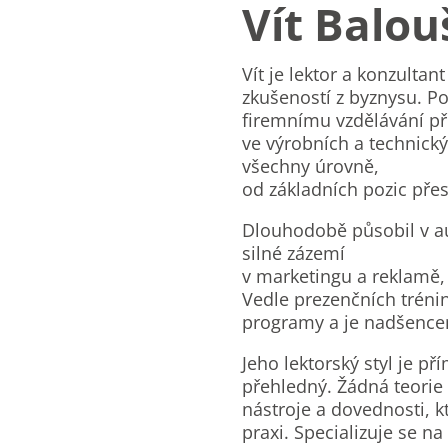
Vít Balou
Vít
je lektor a konzultant
zkušeností z byznysu. Po
firemnímu vzdělávání p
ve výrobních a technický
všechny úrovně,
od základních pozic pře
Dlouhodobě působil v a
silné zázemí
v marketingu a reklamě, š
Vedle prezenčních trénin
programy a je nadšencem
Jeho lektorský styl je př
přehledný. Žádná teorie 
nástroje a dovednosti, k
praxi. Specializuje se n