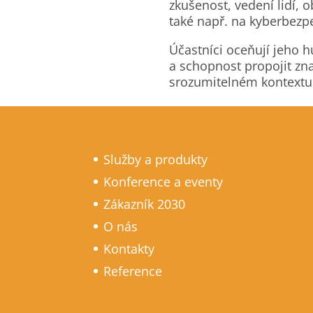
zkušenost, vedení lidí, 
také např. na kyberbezp
Účastníci oceňují jeho h
a schopnost propojit zna
srozumitelném kontextu
Služby a produkty
Konference a eventy
Zákazník 2030
O nás
Kontakty
Reference