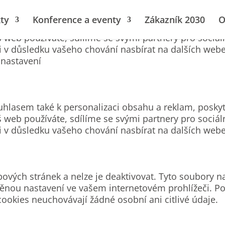
ty
Konference a eventy
Zákazník 2030
O
uhlasem také k personalizaci obsahu a reklam, poskyt
 web používáte, sdílíme se svými partnery pro sociál
li v důsledku vašeho chování nasbírat na dalších web
nastavení
uhlasem také k personalizaci obsahu a reklam, poskyt
 web používáte, sdílíme se svými partnery pro sociál
li v důsledku vašeho chování nasbírat na dalších web
ových stránek a nelze je deaktivovat. Tyto soubory n
ěnou nastavení ve vašem internetovém prohlížeči. Po
cookies neuchovávají žádné osobní ani citlivé údaje.