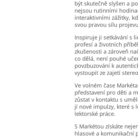
být skutečně slyšen a po
nejsou rutinními hodinam
interaktivními zážitky, 
svou pravou sílu projevu
Inspiruje ji setkávání s 
profesí a životních příbě
zkušenosti a zároveň na
co dělá, není pouhé učen
povzbuzování k autentic
vystoupit ze zajetí stere
Ve volném čase Markéta t
představení pro děti a m
zůstat v kontaktu s uměl
jí nové impulzy, které s 
lektorské práce.
S Markétou získáte neje
hlasové a komunikační prá