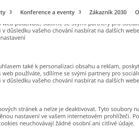
ty
Konference a eventy
Zákazník 2030
O
uhlasem také k personalizaci obsahu a reklam, poskyt
 web používáte, sdílíme se svými partnery pro sociál
li v důsledku vašeho chování nasbírat na dalších web
nastavení
uhlasem také k personalizaci obsahu a reklam, poskyt
 web používáte, sdílíme se svými partnery pro sociál
li v důsledku vašeho chování nasbírat na dalších web
ových stránek a nelze je deaktivovat. Tyto soubory n
ěnou nastavení ve vašem internetovém prohlížeči. Po
cookies neuchovávají žádné osobní ani citlivé údaje.