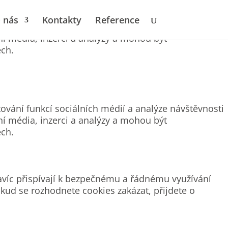
 nás
Kontakty
Reference
ování funkcí sociálních médií a analýze návštěvnosti
ní média, inzerci a analýzy a mohou být
ech.
ování funkcí sociálních médií a analýze návštěvnosti
ní média, inzerci a analýzy a mohou být
ech.
avíc přispívají k bezpečnému a řádnému využívání
kud se rozhodnete cookies zakázat, přijdete o