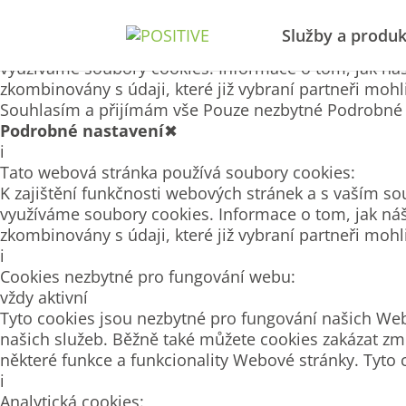
Tato webová stránka používá soubory cookies
Služby a produk
K zajištění funkčnosti webových stránek a s vaším so
využíváme soubory cookies. Informace o tom, jak náš
zkombinovány s údaji, které již vybraní partneři moh
Souhlasím a přijímám vše
Pouze nezbytné
Podrobné 
Podrobné nastavení
✖
i
Tato webová stránka používá soubory cookies:
K zajištění funkčnosti webových stránek a s vaším so
využíváme soubory cookies. Informace o tom, jak náš
zkombinovány s údaji, které již vybraní partneři moh
i
Cookies nezbytné pro fungování webu:
vždy aktivní
Tyto cookies jsou nezbytné pro fungování našich Web
našich služeb. Běžně také můžete cookies zakázat zm
některé funkce a funkcionality Webové stránky. Tyto 
i
Analytická cookies: