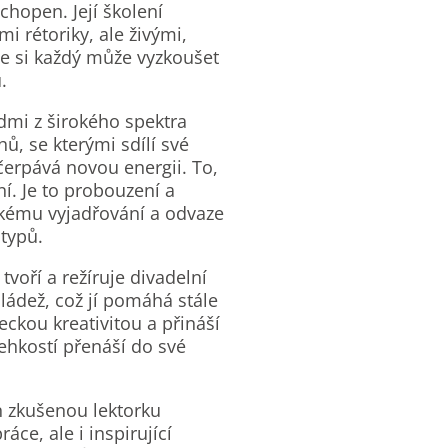
chopen. Její školení
i rétoriky, ale živými,
kde si každý může vyzkoušet
.
lidmi z širokého spektra
hů, se kterými sdílí své
čerpává novou energii. To,
í. Je to probouzení a
kému vyjadřování a odvaze
otypů.
voří a režíruje divadelní
ládež, což jí pomáhá stále
eckou kreativitou a přináší
lehkostí přenáší do své
n zkušenou lektorku
ce, ale i inspirující