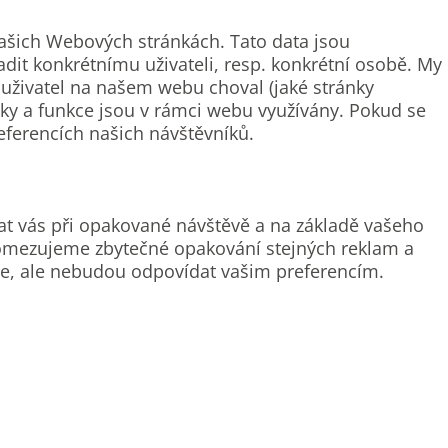
šich Webových stránkách. Tato data jsou
it konkrétnímu uživateli, resp. konkrétní osobě. My
uživatel na našem webu choval (jaké stránky
ánky a funkce jsou v rámci webu využívány. Pokud se
eferencích našich návštěvníků.
t vás při opakované návštěvě a na základě vašeho
é omezujeme zbytečné opakování stejných reklam a
e, ale nebudou odpovídat vašim preferencím.