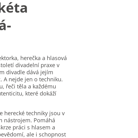
kéta
á-
ektorka, herečka a hlasová
století divadelní praxe v
ém divadle dává jejím
 A nejde jen o techniku.
su, řeči těla a každému
tenticitu, které dokáží
že herecké techniky jsou v
ým nástrojem. Pomáhá
skrze práci s hlasem a
bevědomí, ale i schopnost