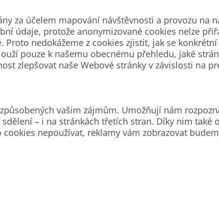
ny za účelem mapování návštěvnosti a provozu na na
ní údaje, protože anonymizované cookies nelze přiřad
roto nedokážeme z cookies zjistit, jak se konkrétní 
ies slouží pouze k našemu obecnému přehledu, jaké str
ost zlepšovat naše Webové stránky v závislosti na pr
přizpůsobených vašim zájmům. Umožňují nám rozpozna
sdělení – i na stránkách třetích stran. Díky nim tak
o cookies nepoužívat, reklamy vám zobrazovat budem