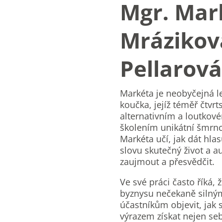
Mgr. Mar
Mrázikov
Pellarová
Markéta je neobyčejná l
koučka, jejíž téměř čtvrt
alternativním a loutkov
školením unikátní šmrnc.
Markéta učí, jak dát hla
slovu skutečný život a au
zaujmout a přesvědčit.
Ve své práci často říká, 
byznysu nečekaně siln
účastníkům objevit, jak 
výrazem získat nejen se