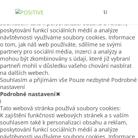
Tato webová stránka používá soubory cookies
K zajištění funkčnosti webových stránek a s vaším
souhlasem také k personalizaci obsahu a reklam,
poskytování funkcí sociálních médií a analýze
návštěvnosti využíváme soubory cookies. Informace
o tom, jak náš web používáte, sdílíme se svými
partnery pro sociální média, inzerci a analýzy a
mohou být zkombinovány s údaji, které již vybraní
partneři mohli v důsledku vašeho chování nasbírat
na dalších webech.
Souhlasím a přijímám vše
Pouze nezbytné
Podrobné
nastavení
Podrobné nastavení
✖
i
Tato webová stránka používá soubory cookies:
K zajištění funkčnosti webových stránek a s vaším
souhlasem také k personalizaci obsahu a reklam,
poskytování funkcí sociálních médií a analýze
návštěvnosti využíváme soubory cookies. Informace